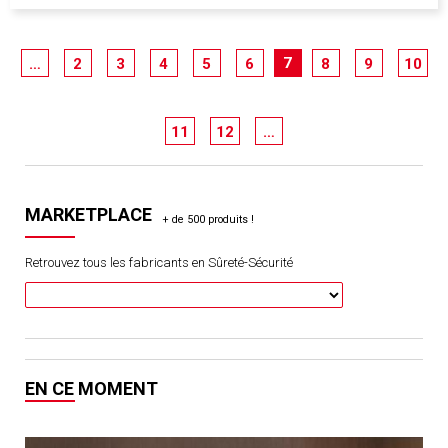
7
…
2
3
4
5
6
8
9
10
11
12
…
MARKETPLACE
Retrouvez tous les fabricants en Sûreté-Sécurité
EN CE MOMENT