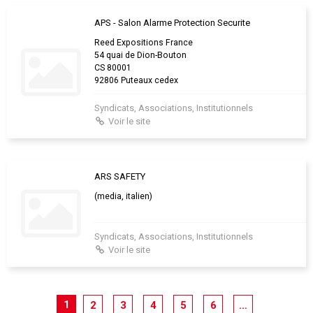
APS - Salon Alarme Protection Securite
Reed Expositions France
54 quai de Dion-Bouton
CS 80001
92806 Puteaux cedex
Syndicats, Associations, Institutionnels
Voir le site
ARS SAFETY
(media, italien)
Syndicats, Associations, Institutionnels
Voir le site
1
2
3
4
5
6
…