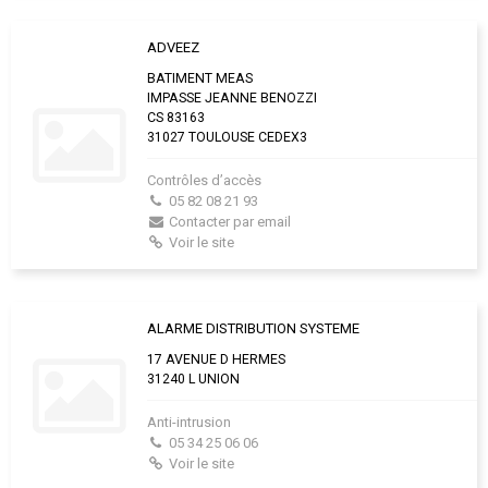
ADVEEZ
BATIMENT MEAS
IMPASSE JEANNE BENOZZI
CS 83163
31027 TOULOUSE CEDEX3
Contrôles d’accès
05 82 08 21 93
Contacter par email
Voir le site
ALARME DISTRIBUTION SYSTEME
17 AVENUE D HERMES
31240 L UNION
Anti-intrusion
05 34 25 06 06
Voir le site