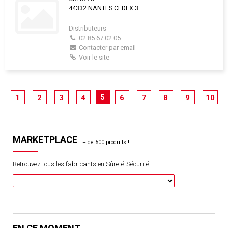
44332 NANTES CEDEX 3
Distributeurs
02 85 67 02 05
Contacter par email
Voir le site
5
1
2
3
4
6
7
8
9
10
MARKETPLACE
Retrouvez tous les fabricants en Sûreté-Sécurité