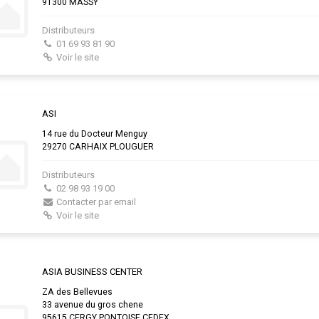
91300 MASSY
Distributeurs
01 69 93 81 90
Voir le site
ASI
14 rue du Docteur Menguy
29270 CARHAIX PLOUGUER
Distributeurs
02 98 93 19 00
Contacter par email
Voir le site
ASIA BUSINESS CENTER
ZA des Bellevues
33 avenue du gros chene
95615 CERGY PONTOISE CEDEX