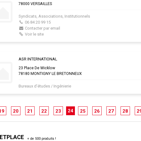
78000 VERSAILLES
Syndicats, Associations, Institutionnels
06 84 20 99 15
Contacter par email
Voir le site
ASR INTERNATIONAL
23 Place De Wicklow
78180 MONTIGNY LE BRETONNEUX
Bureaux d’études / Ingénierie
24
19
20
21
22
23
25
26
27
28
2
ETPLACE