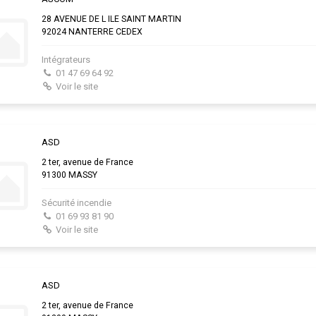
28 AVENUE DE L ILE SAINT MARTIN
92024 NANTERRE CEDEX
Intégrateurs
01 47 69 64 92
Voir le site
ASD
2 ter, avenue de France
91300 MASSY
Sécurité incendie
01 69 93 81 90
Voir le site
ASD
2 ter, avenue de France