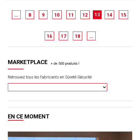
13
…
8
9
10
11
12
14
15
16
17
18
…
MARKETPLACE
Retrouvez tous les fabricants en Sûreté-Sécurité
EN CE MOMENT