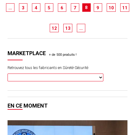
8
…
3
4
5
6
7
9
10
11
12
13
…
MARKETPLACE
Retrouvez tous les fabricants en Sûreté-Sécurité
EN CE MOMENT